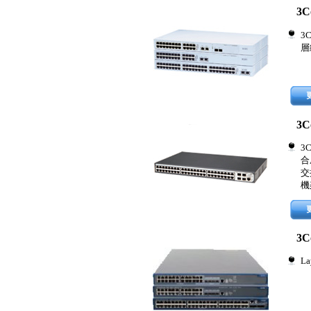
3C
3
層
3C
3
合
交
機
3C
La