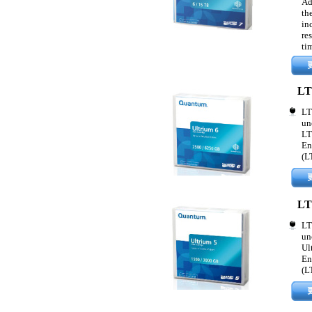
Ad
th
in
re
tim
LT
LT
un
LT
En
(L
LT
LT
un
Ul
En
(L