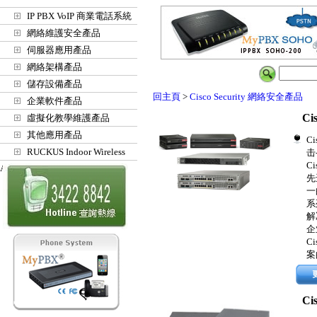
IP PBX VoIP 商業電話系統
網絡維護安全產品
伺服器應用產品
網絡架構產品
儲存設備產品
回主頁
>
Cisco Security 網絡安全產品
企業軟件產品
Ci
虛擬化教學維護產品
其他應用產品
C
RUCKUS Indoor Wireless
击
C
Access Points
先
一
系
解
企
C
案
Ci