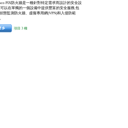
isco PIX防火牆是一種針對特定需求而設計的安全設
,可以在單獨的一個設備中提供豐富的安全服務,包
狀態監測防火牆、虛擬專用網(VPN)和入侵防範
。
項目 3 種