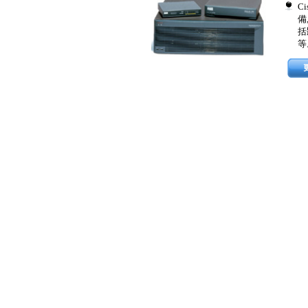
C
備
括
等